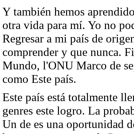
Y también hemos aprendido
otra vida para mí. Yo no po
Regresar a mi país de orige
comprender y que nunca. Fi
Mundo, l'ONU Marco de sep
como Este país.
Este país está totalmente ll
genres este logro. La proba
Un de es una oportunidad d