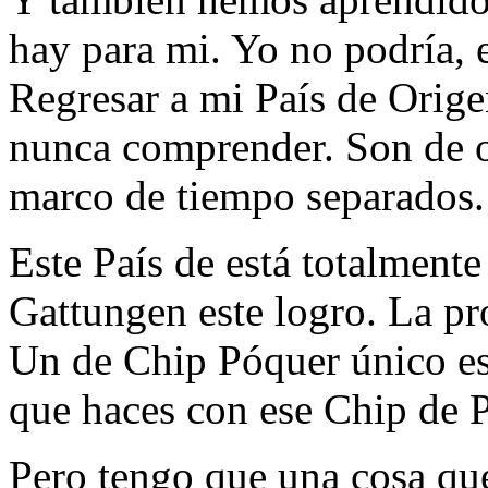
hay para mi. Yo no podría, 
Regresar a mi País de Orig
nunca comprender. Son de 
marco de tiempo separados. 
Este País de está totalmente
Gattungen este logro. La p
Un de Chip Póquer único es
que haces con ese Chip de P
Pero tengo que una cosa que