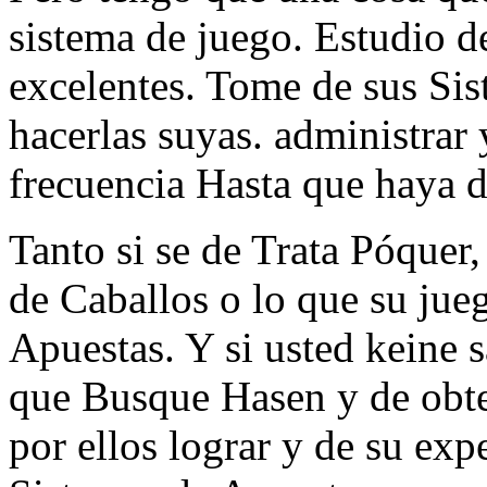
sistema de juego. Estudio d
excelentes. Tome de sus Sis
hacerlas suyas. administrar 
frecuencia Hasta que haya 
Tanto si se de Trata Póquer
de Caballos o lo que su jue
Apuestas. Y si usted keine 
que Busque Hasen y de obte
por ellos lograr y de su exp