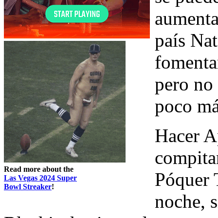
aumenta
país Na
fomentar
pero no
poco má
Hacer A
compita
Read more about the
Póquer 
Las Vegas 2024 Super
Bowl Streaker
!
noche, s