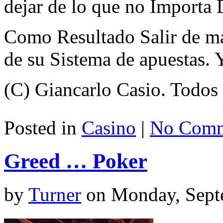
dejar de lo que no Importa 
Como Resultado Salir de ma
de su Sistema de apuestas. Y
(C) Giancarlo Casio. Todos
Posted in
Casino
|
No Comm
Greed … Poker
by
Turner
on Monday, Sept