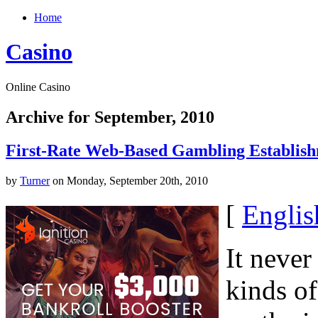
Home
Casino
Online Casino
Archive for September, 2010
First-Rate Web-Based Gambling Establis
by
Turner
on Monday, September 20th, 2010
[
Englis
It never
kinds of