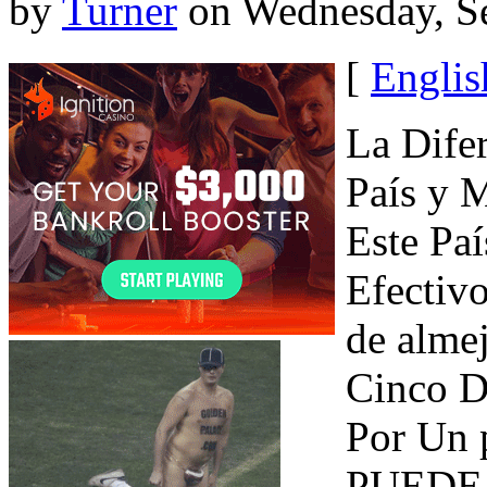
by
Turner
on Wednesday, Se
[
Englis
La Dife
País y 
Este Pa
Efectiv
de alme
Cinco D
Por Un 
PUEDE c