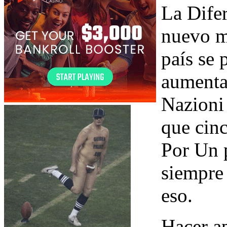
La Difer
nuevo m
país se 
aumentar
Nazioni
que cinc
Por Un 
siempre
eso.
Hacer ap