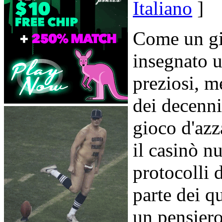
Italiano
]
Come un gi
insegnato 
preziosi, m
dei decenni
gioco d'azz
il casinò n
protocolli 
parte dei q
un pensiero