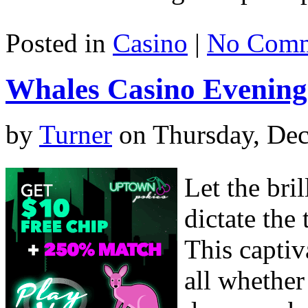
Posted in
Casino
|
No Comm
Whales Casino Evening
by
Turner
on Thursday, Dec
Let the bri
dictate the
This captiv
all whethe