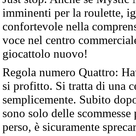
imminenti per la roulette, ig
confortevole nella comprens
voce nel centro commerciale
giocattolo nuovo!
Regola numero Quattro: Hav
si profitto. Si tratta di una
semplicemente. Subito dopo 
sono solo delle scommesse 
perso, è sicuramente spreca