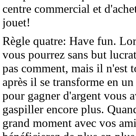
centre commercial et d'ach
jouet!
Règle quatre: Have fun. Lor
vous pourrez sans but lucrati
pas comment, mais il n'est
après il se transforme en u
pour gagner d'argent vous a
gaspiller encore plus. Quand
grand moment avec vos amis