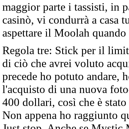
maggior parte i tassisti, in p
casinò, vi condurrà a casa tu
aspettare il Moolah quando 
Regola tre: Stick per il lim
di ciò che avrei voluto acqu
precede ho potuto andare, h
l'acquisto di una nuova foto
400 dollari, così che è stato
Non appena ho raggiunto q
Just stop. Anche se Mystic 