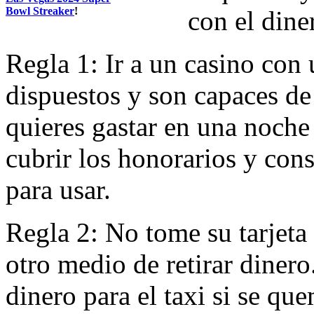
Bowl Streaker
!
con el dine
Regla 1: Ir a un casino con
dispuestos y son capaces de
quieres gastar en una noche 
cubrir los honorarios y con
para usar.
Regla 2: No tome su tarjeta
otro medio de retirar diner
dinero para el taxi si se qu