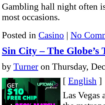
Gambling hall night often i
most occasions.
Posted in
Casino
|
No Comm
Sin City – The Globe’s
by
Turner
on Thursday, Dec
[
English
]
Las Vegas ab