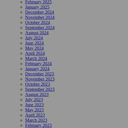
February 2025
January 2025
December 2024
November 2024
October 2024
September 2024
August 2024
July 2024
June 2024
May 2024
April 2024
March 2024
February 2024
January 2024
December 2023
November 2023
October 2023
September 2023
August 2023
July 2023
June 2023
May 2023
April 2023
March 2023
February 2023