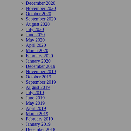
December 2020
November 2020
October 2020
September 2020
August 2020
July 2020
June 2020
May 2020
April 2020
March 2020
February 2020
January 2020
December 2019
November 2019
October 2019
September 2019
August 2019
July 2019
June 2019
May 2019
April 2019
March 2019
February 2019
January 2019
December 2018