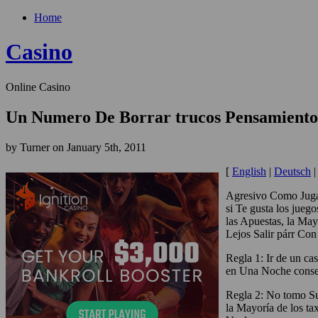
Home
Casino
Online Casino
Un Numero De Borrar trucos Pensamiento l
by Turner on January 5th, 2011
[
English
|
Deutsch
Agresivo Como Juga
si Te gusta los jueg
las Apuestas, la Ma
Lejos Salir párr Co
Regla 1: Ir de un c
en Una Noche consej
Regla 2: No tomo Su
la Mayoría de los ta