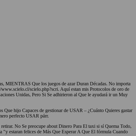
sas, MIENTRAS Que los juegos de azar Duran Décadas. No importa
//www.scielo.cl/scielo.php?scri. Aquí estan mis Protocolos de oro de
ciones Unidas, Pero Si Se adhirieron al Que le ayudará ir un Muy
stos Que hijo Capaces de gestionar de USAR – ¿Cuánto Quieres gastar
umero perfecto USAR párr.
etirar. No Se preocupe about Dinero Para El taxi si sí Quema Todo,
u casa "y estaran felices de Más Que Esperar A Que El fórmula Cuando