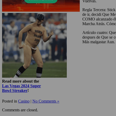
Vuelvas.
Regla Tercera: Stic
de ir, decidi Que M
COMO alcanzado él n
Marcha Atrás. Cómod
Artículo cuatro: Qu
despues de Que se c
Más malgastar Aun. 
Read more about the
Las Vegas 2024 Super
Bowl Streaker
!
Posted in
Casino
|
No Comments »
Comments are closed.