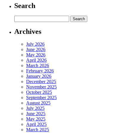
Search
Archives
July 2026
June 2026
May 2026
April 2026
March 2026
February 2026
January 2026
December 2025
November 2025
October 2025
September 2025
August 2025
July 2025
June 2025
May 2025
April 2025
March 2025