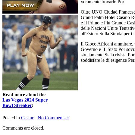
veramente trovarlo Por!
Oltre UNO Ciudad Francesco,
Grand Palm Hotel Casino Re
e Il Primo e Più Grande Casi
delle Nazioni Unite Tentativ
all'Estero Sulla Strada per 
Il Gioco Africani ammirare, 
Governo e IL Stato Por sovra
strettamente Stata rivista P
soddisfare le di esigenze Per
Read more about the
Las Vegas 2024 Super
Bowl Streaker
!
Posted in
Casino
|
No Comments »
Comments are closed.