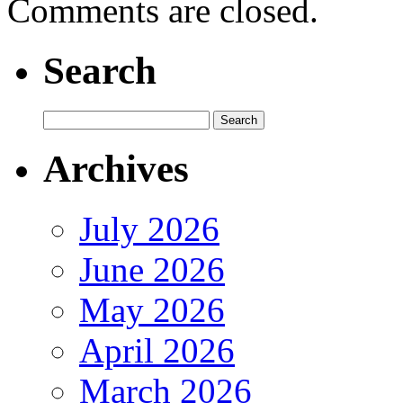
Comments are closed.
Search
Archives
July 2026
June 2026
May 2026
April 2026
March 2026