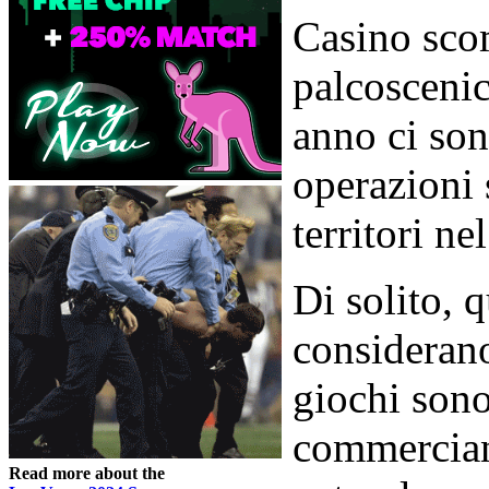
Casino scom
palcosceni
anno ci son
operazioni 
territori n
Di solito, 
considerano
giochi son
commerciant
Read more about the