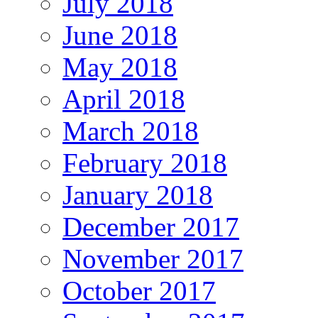
July 2018
June 2018
May 2018
April 2018
March 2018
February 2018
January 2018
December 2017
November 2017
October 2017