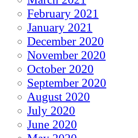
February 2021
January 2021
December 2020
November 2020
October 2020
September 2020
August 2020
July 2020
June 2020