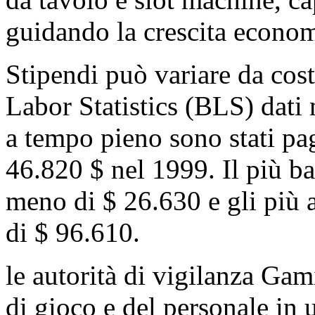
guidando la crescita economi
Stipendi può variare da cost
Labor Statistics (BLS) dati
a tempo pieno sono stati pa
46.820 $ nel 1999. Il più b
meno di $ 26.630 e gli più 
di $ 96.610.
le autorità di vigilanza Gam
di gioco e del personale in 