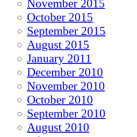
November 2015
October 2015
September 2015
August 2015
January 2011
December 2010
November 2010
October 2010
September 2010
August 2010