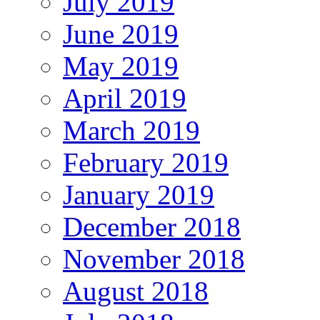
July 2019
June 2019
May 2019
April 2019
March 2019
February 2019
January 2019
December 2018
November 2018
August 2018