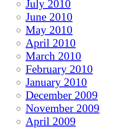
July 2010
June 2010
May 2010
April 2010
March 2010
February 2010
January 2010
December 2009
November 2009
April 2009