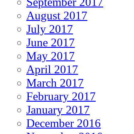
September 2017
August 2017
July 2017
June 2017
May 2017
April 2017
March 2017
February 2017
January 2017
December 2016